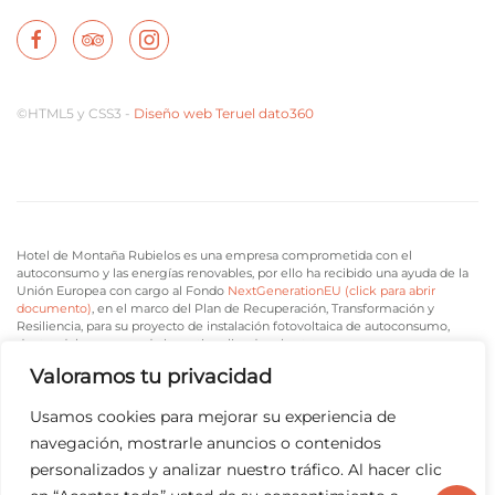
©HTML5 y CSS3 -
Diseño web Teruel dato360
Hotel de Montaña Rubielos es una empresa comprometida con el
autoconsumo y las energías renovables, por ello ha recibido una ayuda de la
Unión Europea con cargo al Fondo
NextGenerationEU (click para abrir
documento)
, en el marco del Plan de Recuperación, Transformación y
Resiliencia, para su proyecto de instalación fotovoltaica de autoconsumo,
dentro del programa de incentivos ligados al autoconsumo y
almacenamiento, con fuentes de energía renovable, así como a la
Valoramos tu privacidad
implantación de sistemas térmicos renovables en el sector residencial, del
Ministerio para la Transición Ecológica y el Reto Demográfico, gestionado
por la Comunidad Autónoma de Aragón, a través del Gobierno de Aragón.
Usamos cookies para mejorar su experiencia de
Con esta actuación se genera ahorro en el consumo eléctrico de nuestras
navegación, mostrarle anuncios o contenidos
instalaciones a través de la generación solar renovable eléctrica evitando la
generación de gases de efecto invernadero y el consumo de recursos
personalizados y analizar nuestro tráfico. Al hacer clic
naturales desde fuentes de energía no renovables.