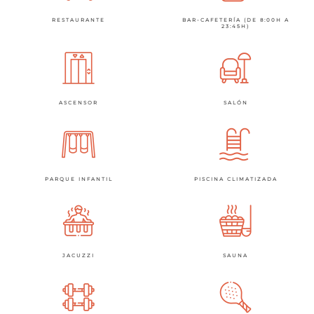
RESTAURANTE
BAR-CAFETERÍA (DE 8:00H A
23:45H)
ASCENSOR
SALÓN
PARQUE INFANTIL
PISCINA CLIMATIZADA
JACUZZI
SAUNA