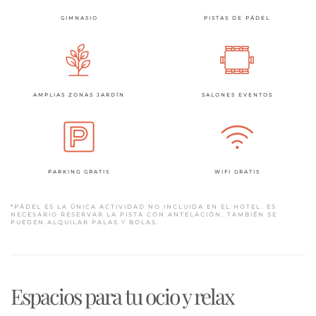
GIMNASIO
PISTAS DE PÁDEL
AMPLIAS ZONAS JARDÍN
SALONES EVENTOS
PARKING GRATIS
WIFI GRATIS
*PÁDEL ES LA ÚNICA ACTIVIDAD NO INCLUIDA EN EL HOTEL. ES
NECESARIO RESERVAR LA PISTA CON ANTELACIÓN. TAMBIÉN SE
PUEDEN ALQUILAR PALAS Y BOLAS.
Espacios para tu ocio y relax